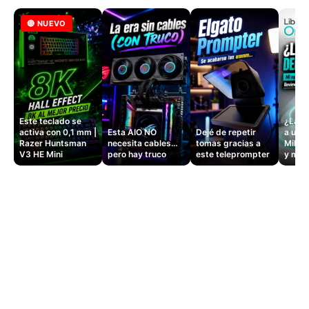
🔴 NUEVO
Este teclado se
¿La si
activa con 0,1 mm |
Esta AIO NO
Dejé de repetir
a un 
Razer Huntsman
necesita cables…
tomas gracias a
Mille
V3 HE Mini
pero hay truco
este teleprompter
y masa