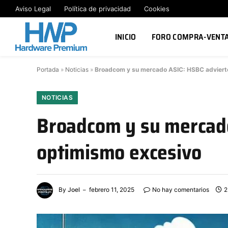
Aviso Legal
Política de privacidad
Cookies
INICIO
FORO COMPRA-VENT
Portada
»
Noticias
»
Broadcom y su mercado ASIC: HSBC advierte
NOTICIAS
Broadcom y su mercado
optimismo excesivo
By
Joel
febrero 11, 2025
No hay comentarios
2