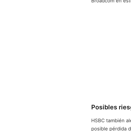
Broadcom en est
Posibles rie
HSBC también ale
posible pérdida d