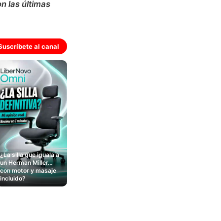
on las últimas
Suscríbete al canal
¿La silla que iguala a
un Herman Miller…
con motor y masaje
incluido?