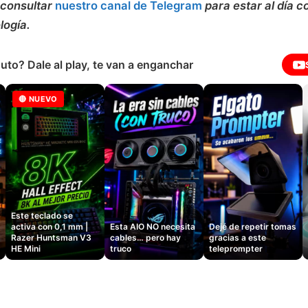
consultar
nuestro canal de Telegram
para estar al día c
logía.
uto? Dale al play, te van a enganchar
🔴 NUEVO
Este teclado se
activa con 0,1 mm |
Esta AIO NO necesita
Dejé de repetir tomas
Razer Huntsman V3
cables… pero hay
gracias a este
HE Mini
truco
teleprompter