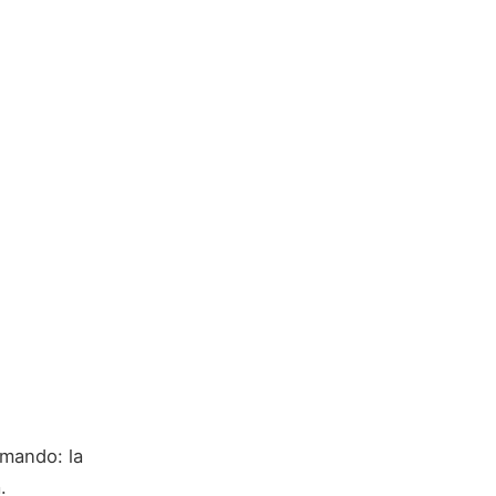
imando: la
.