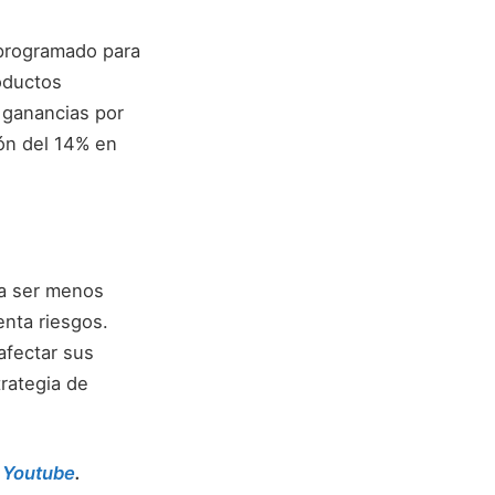
 programado para
roductos
 ganancias por
ón del 14% en
ía ser menos
enta riesgos.
afectar sus
rategia de
,
Youtube
.