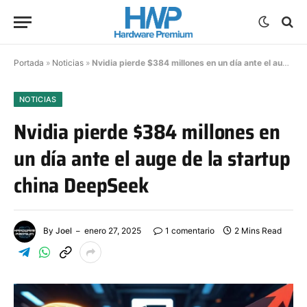
Portada
»
Noticias
»
Nvidia pierde $384 millones en un día ante el auge de la startup china DeepSeek
NOTICIAS
Nvidia pierde $384 millones en
un día ante el auge de la startup
china DeepSeek
By
Joel
enero 27, 2025
1 comentario
2 Mins Read