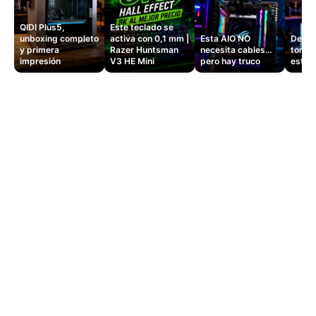
QIDI Plus5,
Este teclado se
unboxing completo
activa con 0,1 mm |
Esta AIO NO
Dejé d
y primera
Razer Huntsman
necesita cables…
tomas
impresión
V3 HE Mini
pero hay truco
este 