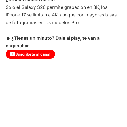
Solo el Galaxy S26 permite grabación en 8K; los
iPhone 17 se limitan a 4K, aunque con mayores tasas
de fotogramas en los modelos Pro.
🔥 ¿Tienes un minuto? Dale al play, te van a
QIDI Plus5,
Este teclado se
enganchar
unboxing completo
activa con 0,1 mm |
Esta AIO NO
Dejé d
y primera
Razer Huntsman
necesita cables…
tomas
Suscríbete al canal
impresión
V3 HE Mini
pero hay truco
este 
🔴 NUEVO